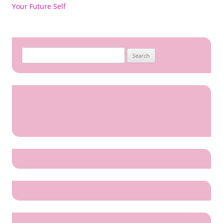
navigation
Your Future Self
Search
for: