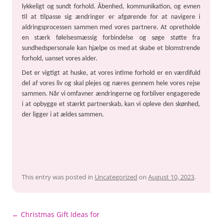
lykkeligt og sundt forhold. Åbenhed, kommunikation, og evnen
til at tilpasse sig ændringer er afgørende for at navigere i
aldringsprocessen sammen med vores partnere. At opretholde
en stærk følelsesmæssig forbindelse og søge støtte fra
sundhedspersonale kan hjælpe os med at skabe et blomstrende
forhold, uanset vores alder.
Det er vigtigt at huske, at vores intime forhold er en værdifuld
del af vores liv og skal plejes og næres gennem hele vores rejse
sammen. Når vi omfavner ændringerne og forbliver engagerede
i at opbygge et stærkt partnerskab, kan vi opleve den skønhed,
der ligger i at ældes sammen.
This entry was posted in
Uncategorized
on
August 10, 2023
.
Post
←
Christmas Gift Ideas for