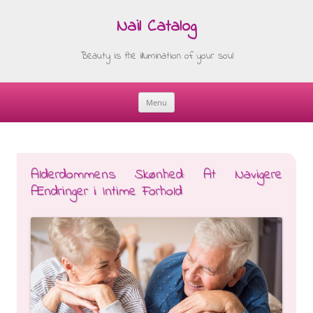
Nail Catalog
Beauty is the illumination of your soul
Menu
Skip
to
content
Alderdommens Skønhed: At Navigere
Ændringer i Intime Forhold